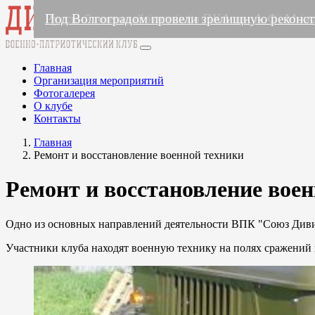
ГАЗ-66
ГАЗ-MM. Легендарная "полуторка"
ГАЗ-69
ГАЗ-АА
ЗиС-150
Студебеккер WS-6
ЗИС-5В образца 1943 года
Реконструкция событий Второй мировой вой
Русский военный костюм в ВКА им А.Ф. Мож
Под Волгоградом провели зрелищную реконст
Главная
Организация мероприятий
Фотогалерея
О клубе
Контакты
Главная
Ремонт и восстановление военной техники
Ремонт и восстановление вое
Одно из основных направлений деятельности ВПК "Союз Диви
Участники клуба находят военную технику на полях сражений 