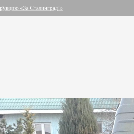
ны
айского
рукцию «За Сталинград!»